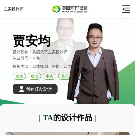
主案设计师
贾安均
设计职称：美画天下主案设计师
从业时间：18年
擅长类型：动线规划、平层、跃层、别墅等
欧式
现代
中式
美式
预约TA设计
| TA
的设计作品
|